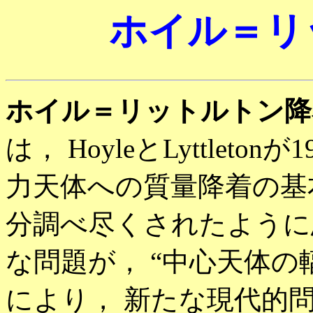
ホイル＝リ
ホイル＝リットルトン降着 (Hoyl
は， HoyleとLyttlet
力天体への質量降着の基
分調べ尽くされたように
な問題が， “中心天体の
により， 新たな現代的