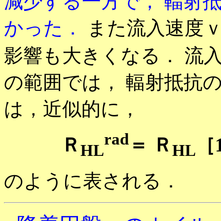
減少する一方で， 輻射
かった．
また流入速度
影響も大きくなる． 流
の範囲では， 輻射抵抗
は，近似的に，
rad
Ｒ
＝ Ｒ
［
HL
HL
のように表される．