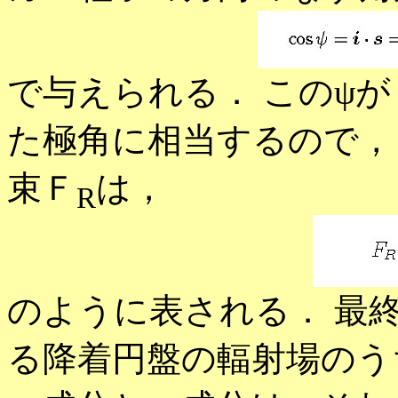
で与えられる． このψ
た極角に相当するので，
束Ｆ
は，
R
のように表される． 最
る降着円盤の輻射場のう