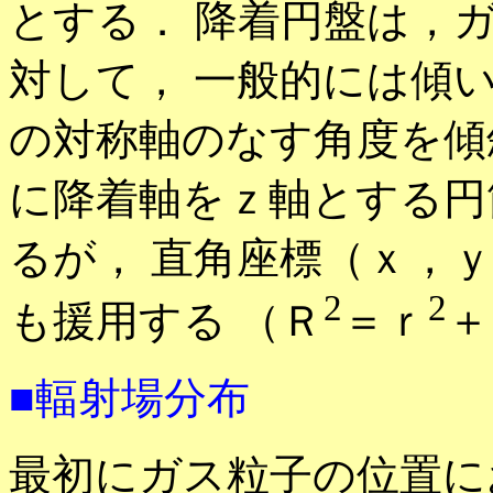
とする． 降着円盤は，
対して， 一般的には傾
の対称軸のなす角度を傾
に降着軸をｚ軸とする円
るが， 直角座標（ｘ，ｙ
2
2
も援用する （Ｒ
＝ｒ
＋
■輻射場分布
最初にガス粒子の位置に