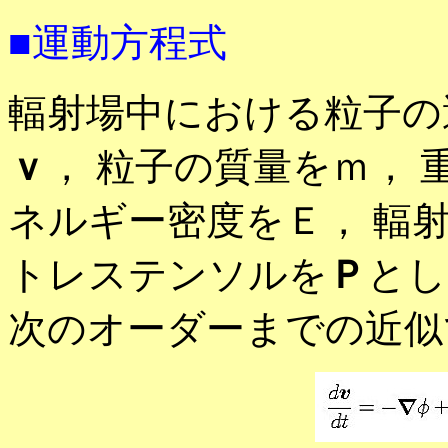
■運動方程式
輻射場中における粒子の
ｖ
， 粒子の質量をｍ， 
ネルギー密度をＥ， 輻
トレステンソルを
Ｐ
とし
次のオーダーまでの近似