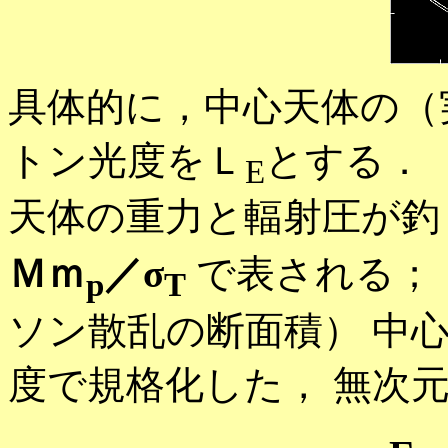
具体的に，中心天体の（
トン光度をＬ
とする．
E
天体の重力と輻射圧が釣
Ｍｍ
／σ
で表される； 
p
T
ソン散乱の断面積） 中
度で規格化した， 無次