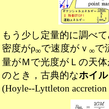
もう少し定量的に調べて
密度がρ
で速度がｖ
で
∞
∞
量がＭで光度がＬの天体
のとき，古典的な
ホイル
(Hoyle--Lyttleton accretion