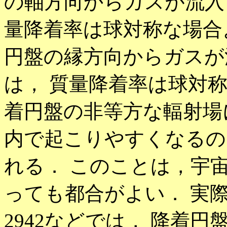
の軸方向からガスが流入する
量降着率は球対称な場合
円盤の縁方向からガスが流
は， 質量降着率は球対
着円盤の非等方な輻射場
内で起こりやすくなるの
れる． このことは，宇
っても都合がよい． 実際，銀
2942などでは， 降着