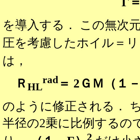
Γ
を導入する． この無次元
圧を考慮したホイル＝リ
は，
rad
Ｒ
＝ 2ＧＭ（１
HL
のように修正される． 
半径の2乗に比例するの
2