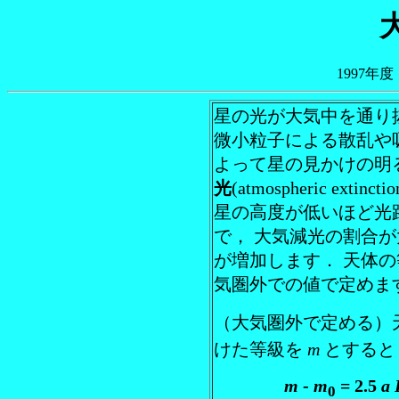
1997年
星の光が大気中を通り
微小粒子による散乱や
よって星の見かけの明
光
(atmospheric extinct
星の高度が低いほど光
で， 大気減光の割合
が増加します． 天体
気圏外での値で定めま
（大気圏外で定める）
けた等級を
m
とすると
m
-
m
= 2.5
a
0