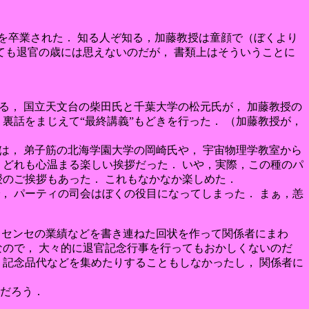
学を卒業された． 知る人ぞ知る，加藤教授は童顔で（ぼくより
ても退官の歳には思えないのだが， 書類上はそういうことに
る， 国立天文台の柴田氏と千葉大学の松元氏が， 加藤教授の
裏話をまじえて“最終講義”もどきを行った． （加藤教授が，
は， 弟子筋の北海学園大学の岡崎氏や， 宇宙物理学教室から
，どれも心温まる楽しい挨拶だった． いや，実際，この種のパ
授のご挨拶もあった． これもなかなか楽しめた．
， パーティの司会はぼくの役目になってしまった． まぁ，恙
， センセの業績などを書き連ねた回状を作って関係者にまわ
なので， 大々的に退官記念行事を行ってもおかしくないのだ
 記念品代などを集めたりすることもしなかったし， 関係者に
のだろう．