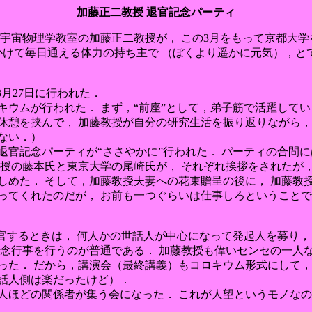
加藤正二教授 退官記念パーティ
部宇宙物理学教室の加藤正二教授が， この3月をもって京都大
かけて毎日通える体力の持ち主で （ぼくより遥かに元気），と
月27日に行われた．
キウムが行われた． まず，“前座”として，弟子筋で活躍してい
休憩を挟んで， 加藤教授が自分の研究生活を振り返りながら， 
ない．）
退官記念パーティが“ささやかに”行われた． パーティの合間に
教授の藤本氏と東京大学の尾崎氏が， それぞれ挨拶をされたが
しめた． そして，加藤教授夫妻への花束贈呈の後に， 加藤教
ってくれたのだが， お前も一つぐらいは仕事しろということで
退官するときは， 何人かの世話人が中心になって発起人を募り
記念行事を行うのが普通である． 加藤教授も偉いセンセの一人
った． だから，講演会（最終講義）もコロキウム形式にして，
話人側は楽だったけど）．
0人ほどの関係者が集う会になった． これが人望というモノな