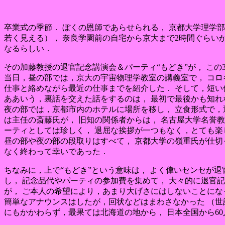
卒業式の季節． ぼくの恩師であらせられる， 京都大学理学
若く見える）， 奈良学園前の自宅から京大まで2時間ぐらい
なるらしい．
その加藤教授の退官記念講演会＆パーティ“もどき”が， この3
当日，昼の部では，京大の宇宙物理学教室の講義室で， コロ
仕事と絡めながら最近の仕事までを紹介した． そして，短い
ああいう，裏話を交えた話をするのは， 最初で最後かも知れ
夜の部では，京都市内のホテルに場所を移し， 立食形式で，
は主任の斎藤氏が， 旧知の関係者からは， 名古屋大学名誉
ーティとしては珍しく， 退屈な挨拶が一つもなく，とても楽
昼の部や夜の部の段取りはすべて， 京都大学の嶺重氏が仕切
なく終わって幸いであった．
ちなみに，上で“もどき”という意味は， よく偉いセンセが
し， 記念品代やパーティの参加費を集めて， 大々的に退官
が， ご本人の希望により，あまり大げさにはしないことにな
簡単なアナウンスはしたが，回状などはまわさなかった （世
にもかかわらず，最果ては北海道の地から， 日本全国から6