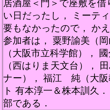
居酒屋＜門＞で座敷を借
い日だったし， ミーテ
要もなかったので， か
参加者は， 粟野諭美（岡
（大阪市立科学館）， 國
（西はりま天文台）， 
ナー）， 福江 純（大
ト 有本淳一＆株本訓久．
部である．