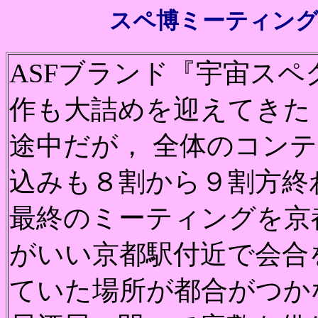
スペ博ミーティング３＠
ASFブランド『宇宙ス
作も大詰めを迎えてきた
途中だが， 全体のコン
込みも８割から９割方終
最終のミーティングを京
がいい京都駅付近で会合
ていた場所が都合がつか