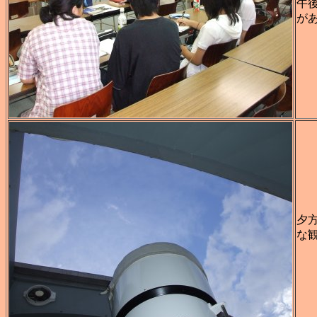
午
が
夕
な