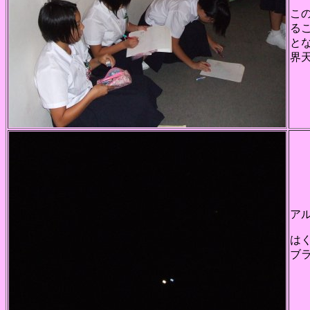
こ
る
と
界
ア
は
ブ