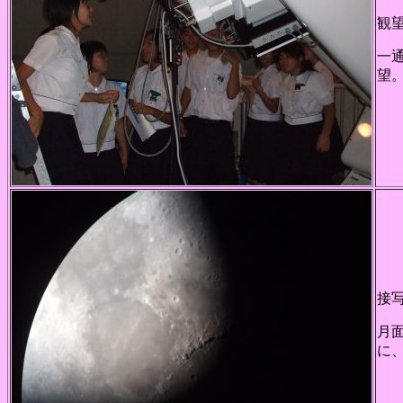
観
一
望
接
月
に