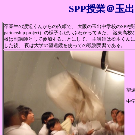
SPP授業＠玉出中
卒業生の渡辺くんからの依頼で、 大阪の玉出中学校のSPP授業を
partnership project）の様子もだいぶわかってきた。
校は副講師として参加することにして、 主講師は松本くんに
した後、 夜は大学の望遠鏡を使っての観測実習である。
望
中