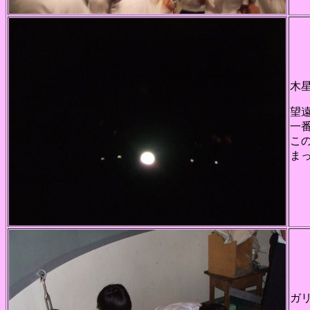
木
望
一
こ
ま
ガ