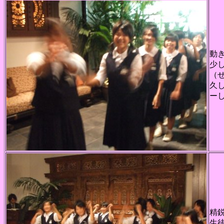
動
少
（
久
ー
精
生