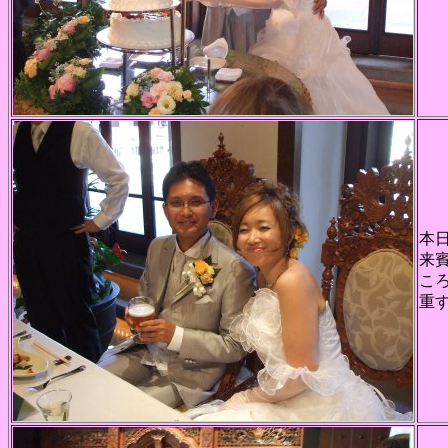
本
来
こ
重