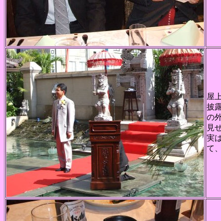
屋
披
の
見
実
て