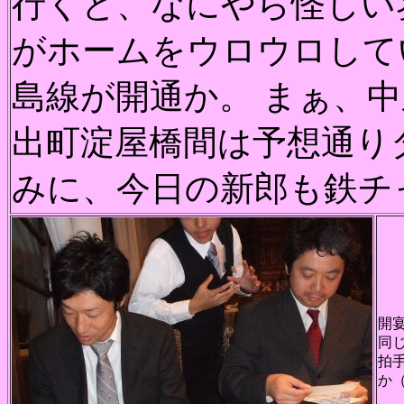
行くと、なにやら怪しい
がホームをウロウロして
島線が開通か。 まぁ、
出町淀屋橋間は予想通り
みに、今日の新郎も鉄チ
開
同
拍
か