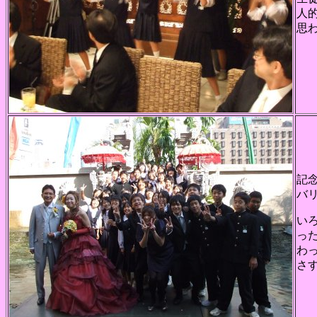
人
思
記
バ
い
っ
わ
さ