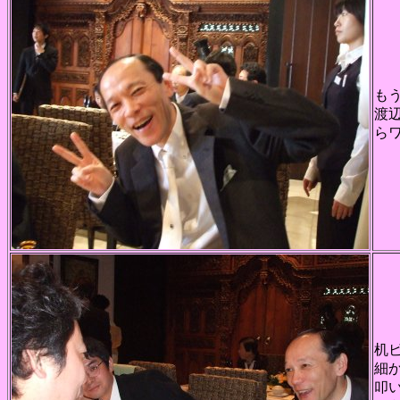
も
渡
ら
机
細
叩