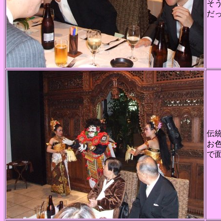
そ
だ
伝
お
で