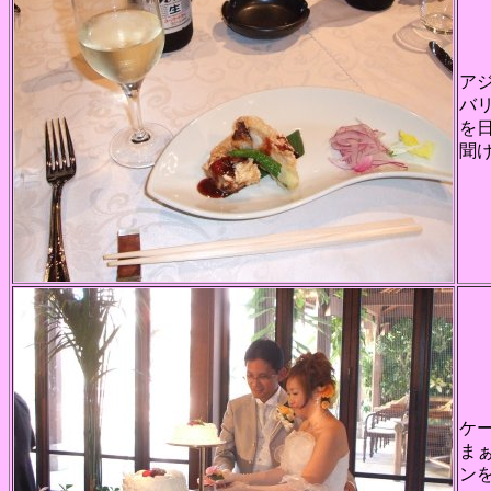
ア
バリ
を
聞
ケ
ま
ン