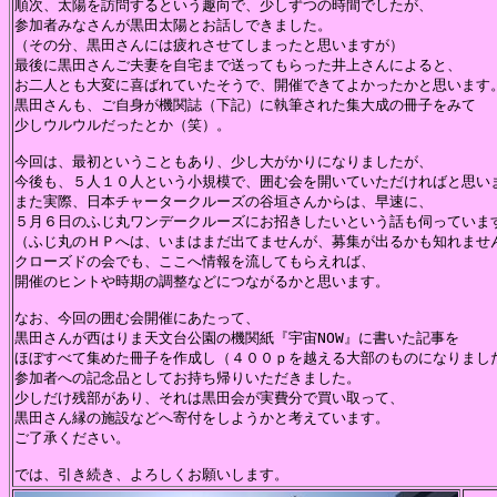
順次、太陽を訪問するという趣向で、少しずつの時間でしたが、

参加者みなさんが黒田太陽とお話しできました。

（その分、黒田さんには疲れさせてしまったと思いますが）

最後に黒田さんご夫妻を自宅まで送ってもらった井上さんによると、

お二人とも大変に喜ばれていたそうで、開催できてよかったかと思います。
黒田さんも、ご自身が機関誌（下記）に執筆された集大成の冊子をみて

少しウルウルだったとか（笑）。

今回は、最初ということもあり、少し大がかりになりましたが、

今後も、５人１０人という小規模で、囲む会を開いていただければと思いま
また実際、日本チャータークルーズの谷垣さんからは、早速に、

５月６日のふじ丸ワンデークルーズにお招きしたいという話も伺っています
（ふじ丸のＨＰへは、いまはまだ出てませんが、募集が出るかも知れません
クローズドの会でも、ここへ情報を流してもらえれば、

開催のヒントや時期の調整などにつながるかと思います。

なお、今回の囲む会開催にあたって、

黒田さんが西はりま天文台公園の機関紙『宇宙NOW』に書いた記事を

ほぼすべて集めた冊子を作成し（４００ｐを越える大部のものになりました
参加者への記念品としてお持ち帰りいただきました。

少しだけ残部があり、それは黒田会が実費分で買い取って、

黒田さん縁の施設などへ寄付をしようかと考えています。

ご了承ください。
