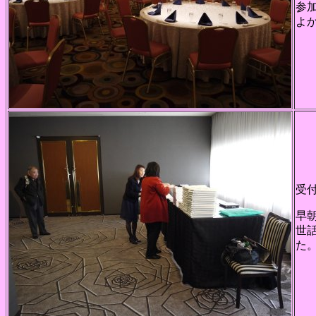
参
よ
受
早
世
た