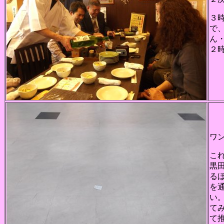
３
で
ん
２
ワ
こ
黒
る
を
い
て
て