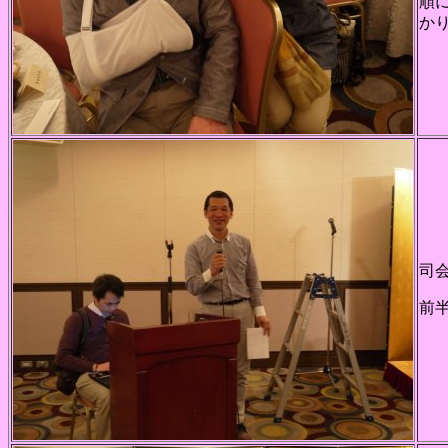
順
か
司
前