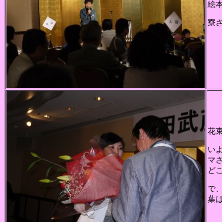
絵
寮
花
い
マ
ど
で
葉