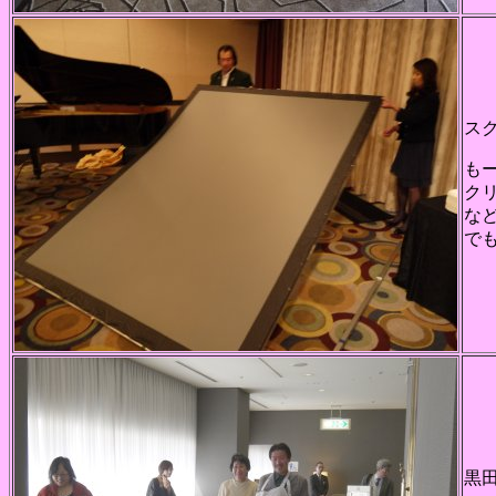
ス
も
ク
な
で
黒