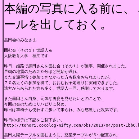
本編の写真に入る前に、
ールを出しておく。
黒田会のみなさま

囲む会（その１）世話人＆

大阪教育大学　福江です

昨日、姫路で黒田さんを囲む会（その１）が無事、開催されました。

早朝の地震のため２０分ほど開始が遅れ、

また交通事情で参加できなかった方も数名おられましたが、

７０名近くの参加を得て、おおむね予定通りに実施できました。

遠方から来られた方も多く、世話人一同、感謝しております。

また黒田さん自身、元気な勇姿を見せたいとのことで、

今回の会のためにリハビリに努め、

昨日は車椅子も使わずに歩いて来られ、みな感激した次第です。

昨日の様子は下記をご覧下さい。

http://tohori.cocolog-nifty.com/obs/2013/04/post-1bb0.h
黒田太陽テーブルを囲むように、惑星テーブルが６つ配置され、
