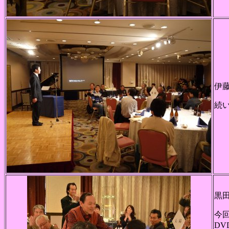
伊
続
黒
今
D