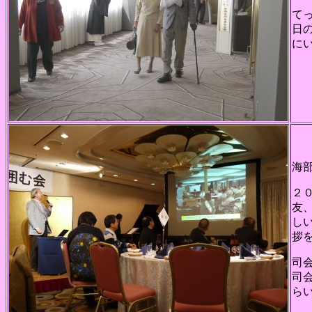
て
日
に
海
２
友
し
拶
司
司
ら