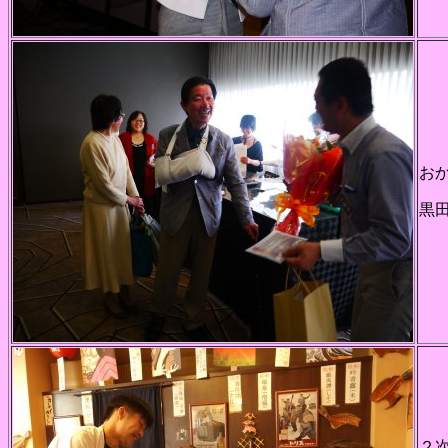
お
黒
２