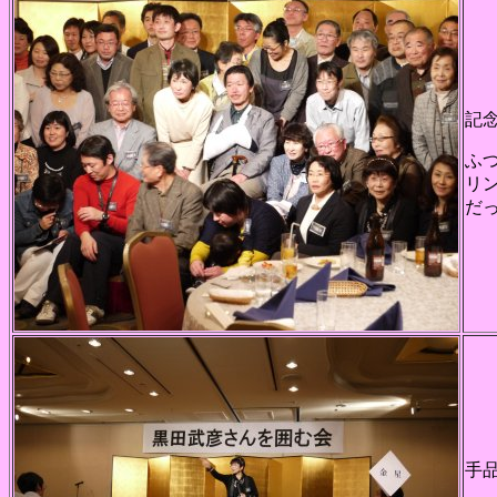
記
ふ
リ
だ
手