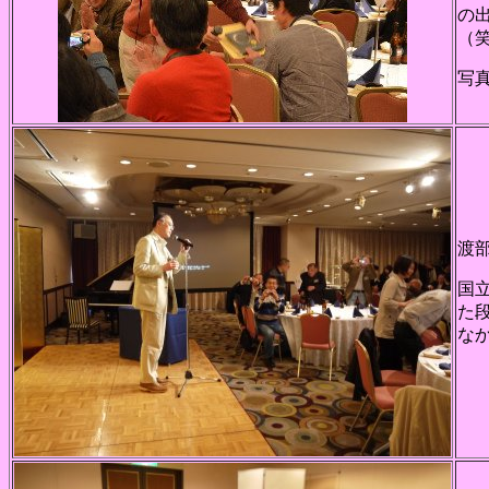
の
（
写
渡
国
た
な