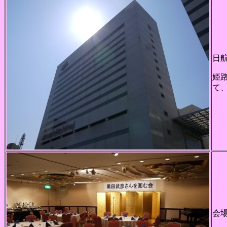
日
姫
て
会