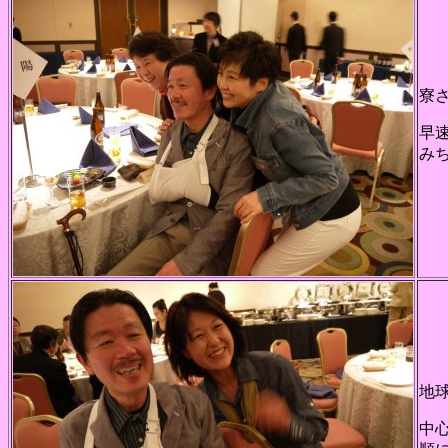
寮
早
み
地
中