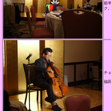
前
ク
チ
福