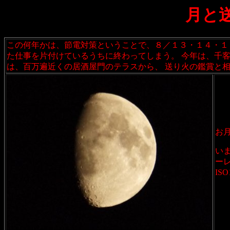
月と
この何年かは、節電対策ということで、８／１３・１４・１
た仕事を片付けているうちに終わってしまう。 今年は、千
は、百万遍近くの居酒屋門のテラスから、 送り火の鑑賞と
お
い
ー
ISO