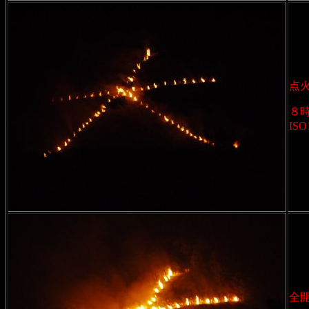
点
８
ISO
全