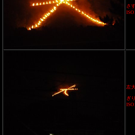
さ
ISO
左
ぎ
ISO