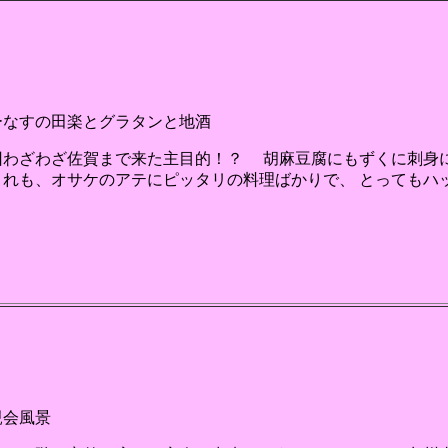
ーなすの田楽とグラタンと地酒
回わざわざ佐賀まで来た主目的！？ 胡麻豆腐にもずくに刺身に
これも、オサケのアテにピッタリの料理ばかりで、 とってもハ
親会風景