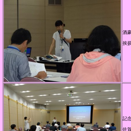
酒
挨
記
佐