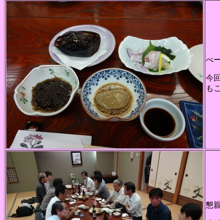
べ
今
も
懇