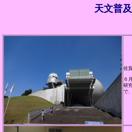
天文普及
佐
６
研
で