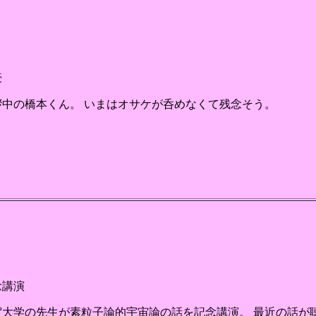
豪
拶中の橋本くん。 いまはオサケが呑めなくて残念そう。
念講演
賀大学の先生が素粒子論的宇宙論の話を記念講演。 最近の話が