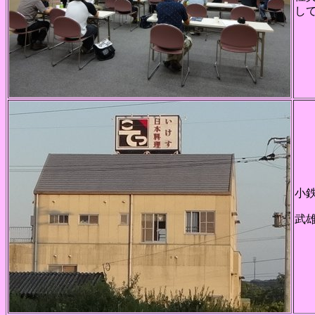
し
小
武