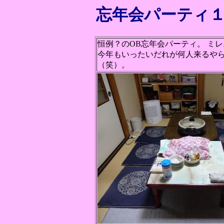
忘年会パーティ１４＠
恒例？のOB忘年会パーティ。 ミ
今年もいったいだれが何人来るやら
（笑）。