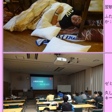
翌
ふ
か
ゼ
久
キ