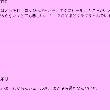
ず呑む
にはともあれ、ロッジへ戻ったら、すぐにビール。 ところが、
が入らない；とても悲しい。 １、２時間ほどダラダラ呑んでい
味不明
んかよーわからんシュールさ。 まだ９時過ぎなんだけど。