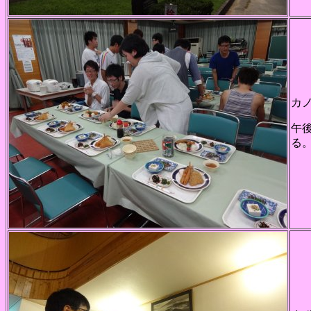
カ
午
る