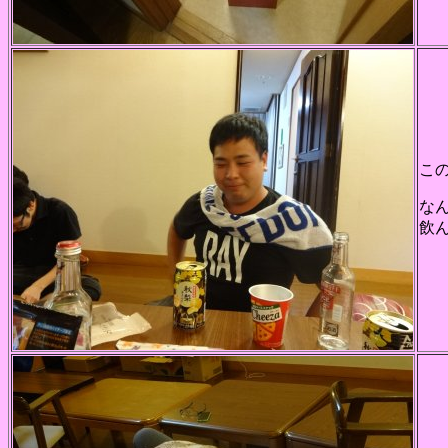
こ
な
飲