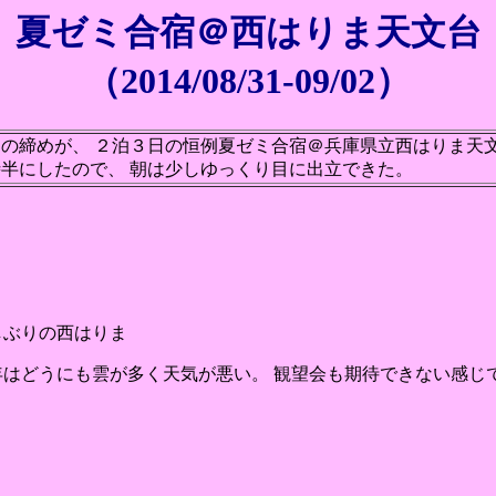
夏ゼミ合宿＠西はりま天文台
（2014/08/31-09/02）
の締めが、 ２泊３日の恒例夏ゼミ合宿＠兵庫県立西はりま天文
時半にしたので、 朝は少しゆっくり目に出立できた。
しぶりの西はりま
年はどうにも雲が多く天気が悪い。 観望会も期待できない感じ