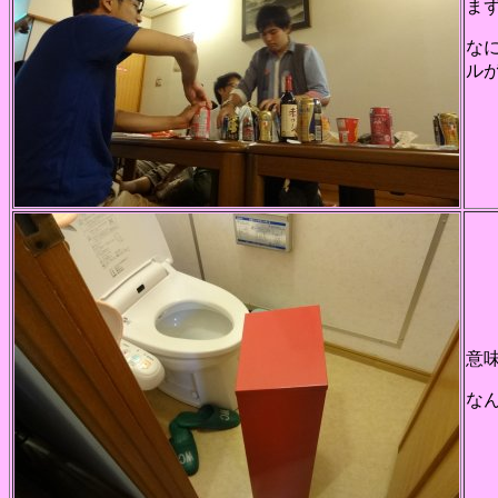
ま
な
ル
意
な