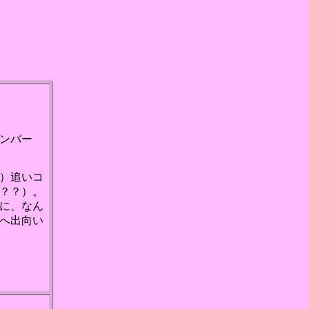
ンバー
）追いコ
？？）。
に、なん
へ出向い