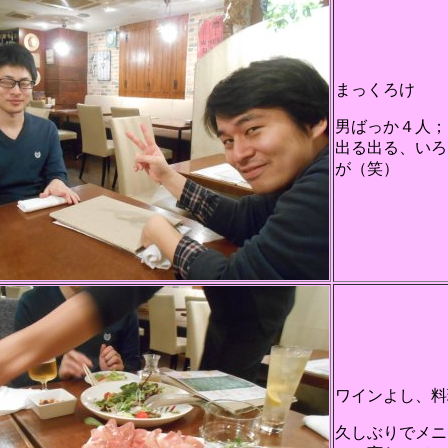
まっくろけ
男ばっか４人；
出る出る、いろ
が（笑）
ワインよし、料
久しぶりでメニ