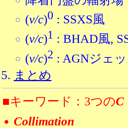
0
(
v/c
)
: SSXS風
1
(
v/c
)
: BHAD風, S
2
(
v/c
)
: AGNジェット,
まとめ
■キーワード：3つの
C
Collimation