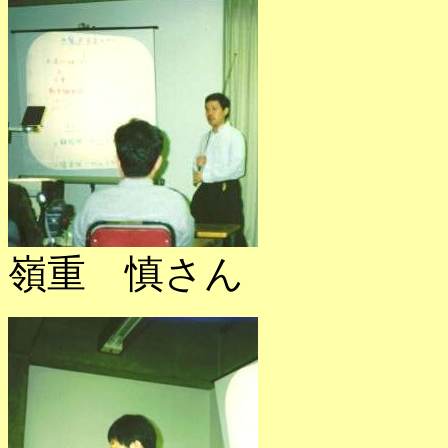
嶺重 慎さん