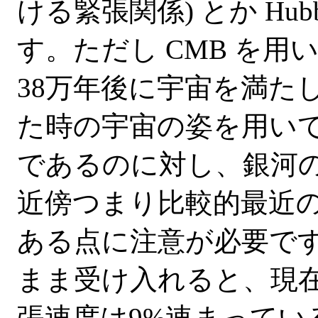
ける緊張関係) とか Hubb
す。ただし CMB を
38万年後に宇宙を満た
た時の宇宙の姿を用いて推定
であるのに対し、銀河
近傍つまり比較的最近の宇宙
ある点に注意が必要で
まま受け入れると、現
張速度は9%速まってい