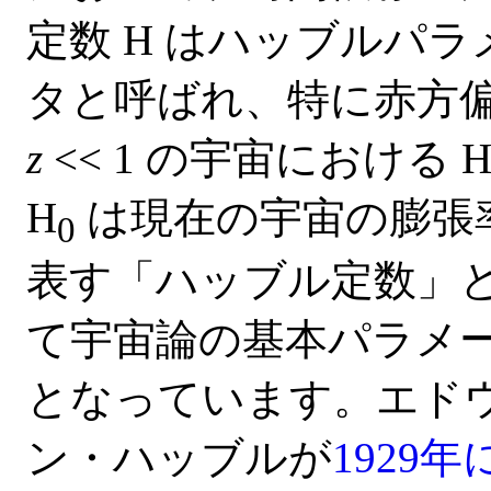
定数
H はハッブルパラ
タと呼ばれ、特に赤方
z
<< 1 の宇宙における H
H
は現在の宇宙の膨張
0
表す「ハッブル定数」
て宇宙論の基本パラメ
となっています。
エド
ン・ハッブル
が
1929年