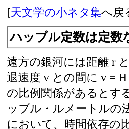
[
天文学の小ネタ集
へ戻
ハッブル定数は定数
遠方の銀河には距離 r 
退速度 v との間に v = H
の比例関係があるとす
ッブル・ルメートルの
において、時間依存の