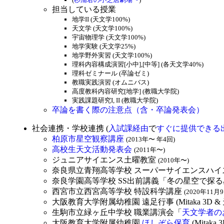
担当している授業
地学II (天文学100%)
天文学 (天文学100%)
宇宙物理学 (天文学100%)
地学実験 (天文学25%)
地学野外実習 (天文学100%)
理科内容構成演習[小中],[中等] (各天文学40%)
理科ゼミナール (卒論ゼミ)
教職実践演習 (オムニバス)
高度教科内容研究[地学] (教職大学院)
実践課題研究I, II (教職大学院)
卒論を書く際の注意点（含・卒論発表会）
社会連携・学校連携 (
入試課経由
で
すぐに提供できる
柏原市星空観察講座
(2013年〜 年4回)
高校生天文活動発表会
(2011年〜)
ジュニアサイエンス土曜教室
(2010年〜)
奈良県立青翔高等学校 スーパーサイエンスハ
奈良学園高等学校 SS出前講義「冬の星空で探
西宮市立西宮高等学校 特設科学講座
(2020年11月
大阪教育大学附属幼稚園 遠足行事 (Mitaka 3D 
生駒市立緑ヶ丘中学校 職業講演会「
天文学者の
大阪教育大学附属幼稚園
ほしぞら保育
(Mitak