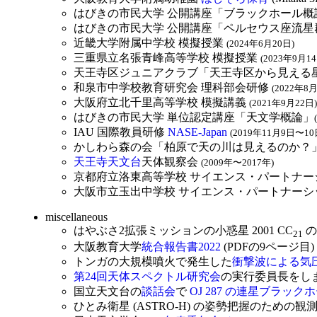
はびきの市民大学 公開講座「ブラックホール概
はびきの市民大学 公開講座「ペルセウス座流星
近畿大学附属中学校 模擬授業
(2024年6月20日)
三重県立名張青峰高等学校 模擬授業
(2023年9月14
天王寺区ジュニアクラブ「天王寺区から見える
和泉市中学校教育研究会 理科部会研修
(2022年8月
大阪府立北千里高等学校 模擬講義
(2021年9月22日)
はびきの市民大学 単位認定講座「天文学概論」
IAU 国際教員研修
NASE-Japan
(2019年11月9日〜10
かしわら森の会「柏原で天の川は見えるのか？
天王寺天文台
天体観察会
(2009年〜2017年)
京都府立洛東高等学校 サイエンス・パートナ
大阪市立玉出中学校 サイエンス・パートナー
miscellaneous
はやぶさ2拡張ミッションの小惑星 2001 CC
の
21
大阪教育大学
統合報告書2022
(PDFの9ページ
トンガの大規模噴火で発生した
衝撃波による気
第24回天体スペクトル研究会
の実行委員長をし
国立天文台の
談話会
で
OJ 287 の連星ブラック
ひとみ衛星 (ASTRO-H) の姿勢把握のための観