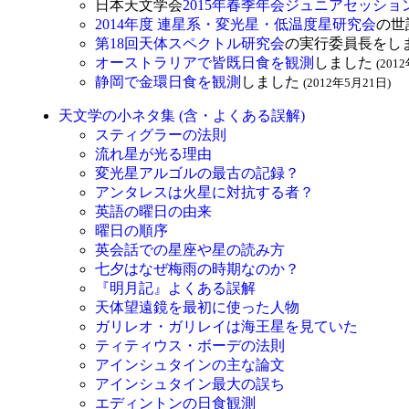
日本天文学会
2015年春季年会ジュニアセッショ
2014年度 連星系・変光星・低温度星研究会
の世
第18回天体スペクトル研究会
の実行委員長をし
オーストラリアで皆既日食を観測
しました
(201
静岡で金環日食を観測
しました
(2012年5月21日)
天文学の小ネタ集 (含・よくある誤解)
スティグラーの法則
流れ星が光る理由
変光星アルゴルの最古の記録？
アンタレスは火星に対抗する者？
英語の曜日の由来
曜日の順序
英会話での星座や星の読み方
七夕はなぜ梅雨の時期なのか？
『明月記』よくある誤解
天体望遠鏡を最初に使った人物
ガリレオ・ガリレイは海王星を見ていた
ティティウス・ボーデの法則
アインシュタインの主な論文
アインシュタイン最大の誤ち
エディントンの日食観測