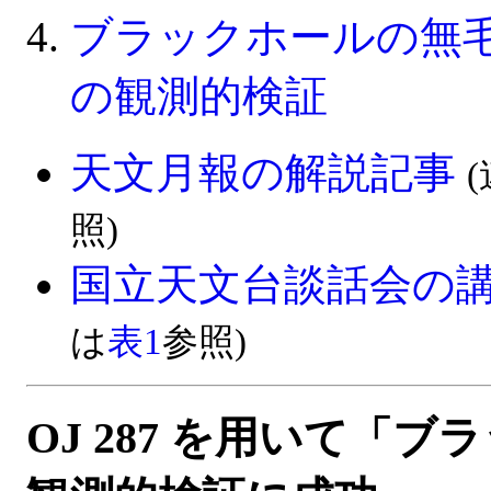
ブラックホールの無
の観測的検証
天文月報の解説記事
照)
国立天文台談話会の
は
表1
参照)
OJ 287 を用いて「